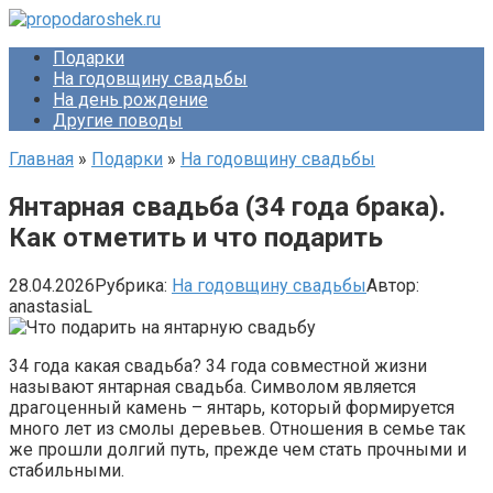
Перейти
к
Подарки
контенту
На годовщину свадьбы
На день рождение
Другие поводы
Главная
»
Подарки
»
На годовщину свадьбы
Янтарная свадьба (34 года брака).
Как отметить и что подарить
28.04.2026
Рубрика:
На годовщину свадьбы
Автор:
anastasiaL
34 года какая свадьба? 34 года совместной жизни
называют янтарная свадьба. Символом является
драгоценный камень – янтарь, который формируется
много лет из смолы деревьев. Отношения в семье так
же прошли долгий путь, прежде чем стать прочными и
стабильными.