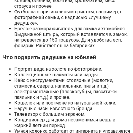
конина, оленина, лосятина, крольчатина, мясо
страуса и прочее.
Футболка с оригинальным принтом, например, с
фотографией семьи, с надписью «лучшему
дедушке».
Брелок-размораживатель для замка автомобиля.
Выдвижной штырь, который вставляется в замок,
нагревается до 150 градусов. Для удобства есть
фонарик. Работает он на батарейках.
Что подарить дедушке на юбилей
Портрет деда на холсте по фотографии.
Коллекционные шахматы или нарды.
Кейс с инструментами: столярные (молотки,
стамески, сверла, напильники, пилы и т.д.),
электромонтажные (плоскогубцы, пассатижи,
паяльник и т.д.) и прочее.
Кошелек или портмоне из натуральной кожи.
Наручные часы известного бренда.
Телевизор с большим экраном.
Кондиционер для дома незаменимая вещь в
жаркий летний период.
Умная колонка работает от интернета и управляется