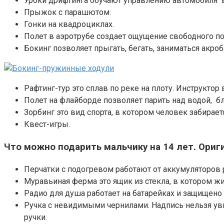
Уроки дрифтинга обучают управлению автомобиля в
Прыжок с парашютом.
Гонки на квадроциклах.
Полет в аэротрубе создает ощущение свободного пол
Бокинг позволяет прыгать, бегать, заниматься акро
Рафтинг-тур это сплав по реке на плоту. Инструктор
Полет на флайборде позволяет парить над водой, бл
Зорбинг это вид спорта, в котором человек забирает
Квест-игры.
Что можно подарить мальчику на 14 лет. Ори
Перчатки с подогревом работают от аккумуляторов
Муравьиная ферма это ящик из стекла, в котором ж
Радио для душа работает на батарейках и защищено о
Ручка с невидимыми чернилами. Надпись нельзя ув
ручки.