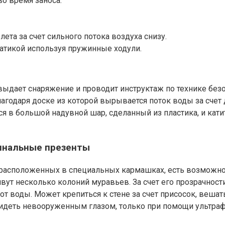
о время заноса.
ета за счет сильного потока воздуха снизу.
батикой используя пружинные ходули.
 выдает снаряжение и проводит инструктаж по технике безо
агодаря доске из которой вырывается поток воды за счет 
ся в большой надувной шар, сделанный из пластика, и катит
гинальные презенты
 расположенных в специальных кармашках, есть возможно
ивут несколько колоний муравьев. За счет его прозрачнос
т воды. Может крепиться к стене за счет присосок, вешать
идеть невооруженным глазом, только при помощи ультраф