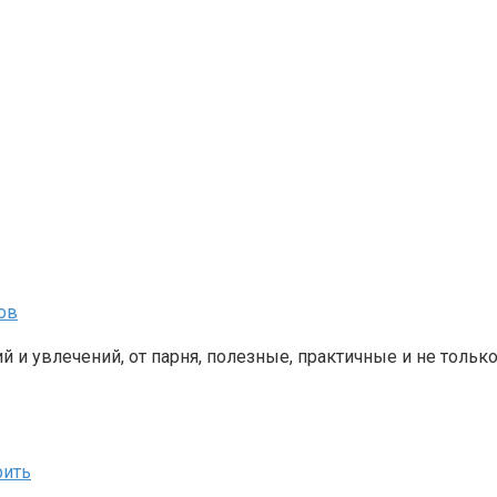
ов
й и увлечений, от парня, полезные, практичные и не тольк
рить