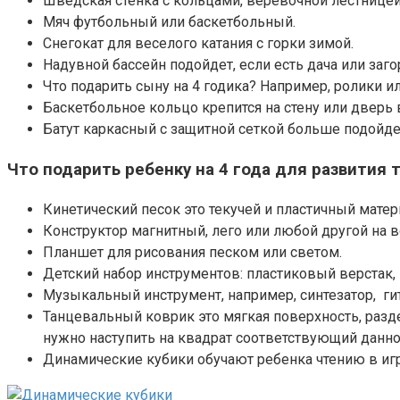
Шведская стенка с кольцами, веревочной лестницей,
Мяч футбольный или баскетбольный.
Снегокат для веселого катания с горки зимой.
Надувной бассейн подойдет, если есть дача или заг
Что подарить сыну на 4 годика? Например, ролики ил
Баскетбольное кольцо крепится на стену или дверь 
Батут каркасный с защитной сеткой больше подойде
Что подарить ребенку на 4 года для развития 
Кинетический песок это текучей и пластичный мате
Конструктор магнитный, лего или любой другой на во
Планшет для рисования песком или светом.
Детский набор инструментов: пластиковый верстак, п
Музыкальный инструмент, например, синтезатор, гита
Танцевальный коврик это мягкая поверхность, разд
нужно наступить на квадрат соответствующий данном
Динамические кубики обучают ребенка чтению в иг