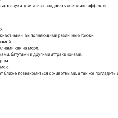
ать звуки, двигаться, создавать световые эффекты.
х.
и животными, выполняющими различные трюки.
мамой.
олнами как на море.
ками, батутами и другими аттракционами.
ром.
мок.
 ближе познакомиться с животными, а так же погладить 