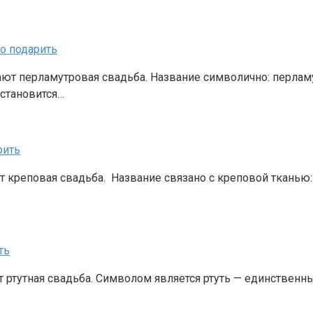
то подарить
ают перламутровая свадьба. Название символично: перлам
 становится…
рить
 креповая свадьба. Название связано с креповой тканью: 
ть
т ртутная свадьба. Символом является ртуть — единственн