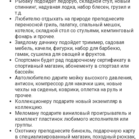
Рыбаку подойдет ледоруб, складной стул, новый
спиннинг, надувная лодка, набор блесен, грузил и
т.д.
Любителю отдыхать на природе преподнесите
переносной гриль, палатку, спальный мешок,
котелок, складной стол со стульями, кемпинговый
фонарь и прочее.
Заядлому дачнику подойдет триммер, садовая
мебель, качели, фигурки, набор для барбекю,
гамак, сушилка для овощей и фруктов.
Спортсмен будет рад подарочному сертификату в
спортивный магазин, абонементу в спортзал или
бассейн.
Автолюбителю дарите мойку высокого давления,
антисон, компрессор для накачки шин, новые
чехлы на сиденья, коврики, оплетка на руль и
прочее.
Коллекционеру подарите новый экземпляр в
коллекцию.
Меломану подарите виниловый проигрыватель и
комплект пластинок любимого исполнителя или
группы.
Охотнику преподнесите бинокль, подарочную карту
в специализированный магазин, походный рюкзак,