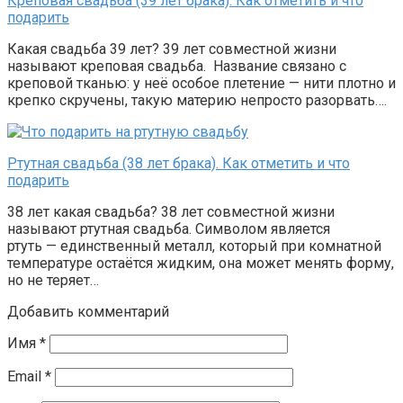
Креповая свадьба (39 лет брака). Как отметить и что
подарить
Какая свадьба 39 лет? 39 лет совместной жизни
называют креповая свадьба. Название связано с
креповой тканью: у неё особое плетение — нити плотно и
крепко скручены, такую материю непросто разорвать….
Ртутная свадьба (38 лет брака). Как отметить и что
подарить
38 лет какая свадьба? 38 лет совместной жизни
называют ртутная свадьба. Символом является
ртуть — единственный металл, который при комнатной
температуре остаётся жидким, она может менять форму,
но не теряет…
Добавить комментарий
Имя
*
Email
*