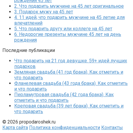
рождения 45 лет
2.
Что подарить мужчине на 45 лет оригинальное
3.
Подарок мужу на 45 лет
4.
11 идей, что подарить мужчине на 45 летие для
впечатлений
5.
Что подарить другу или коллеге на 45 лет
6.
Недорогие презенты мужчине 45 лет на день
рождения
Последние публикации
Что подарить на 21 год девушке. 59+ идей лучших
подарков
Земляная свадьба (41 год брака). Как отметить и
что подарить
Фланелевая свадьба (43 года брака). Как отметить
и что подарить
Перламутровая свадьба (42 года брака). Как
отметить и что подарить
Креповая свадьба (39 лет брака). Как отметить и
что подарить
© 2026 propodaroshek.ru
Карта сайта
Политика конфиденциальности
Контакты