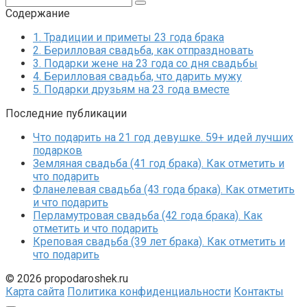
Содержание
1.
Традиции и приметы 23 года брака
2.
Берилловая свадьба, как отпраздновать
3.
Подарки жене на 23 года со дня свадьбы
4.
Берилловая свадьба, что дарить мужу
5.
Подарки друзьям на 23 года вместе
Последние публикации
Что подарить на 21 год девушке. 59+ идей лучших
подарков
Земляная свадьба (41 год брака). Как отметить и
что подарить
Фланелевая свадьба (43 года брака). Как отметить
и что подарить
Перламутровая свадьба (42 года брака). Как
отметить и что подарить
Креповая свадьба (39 лет брака). Как отметить и
что подарить
© 2026 propodaroshek.ru
Карта сайта
Политика конфиденциальности
Контакты