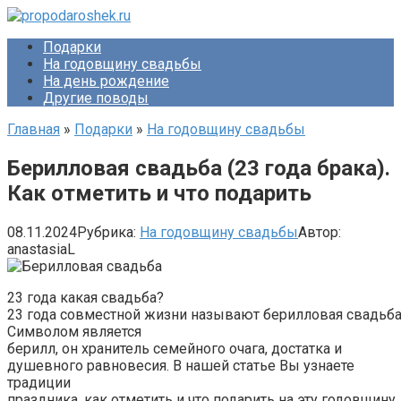
Перейти
к
Подарки
контенту
На годовщину свадьбы
На день рождение
Другие поводы
Главная
»
Подарки
»
На годовщину свадьбы
Берилловая свадьба (23 года брака).
Как отметить и что подарить
08.11.2024
Рубрика:
На годовщину свадьбы
Автор:
anastasiaL
23 года какая свадьба?
23 года совместной жизни называют берилловая свадьба
Символом является
берилл, он хранитель семейного очага, достатка и
душевного равновесия. В нашей статье Вы узнаете
традиции
праздника, как отметить и что подарить на эту годовщину.