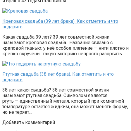
и брак к 42 годам становится…
Креповая свадьба (39 лет брака). Как отметить и что
подарить
Какая свадьба 39 лет? 39 лет совместной жизни
называют креповая свадьба. Название связано с
креповой тканью: у неё особое плетение — нити плотно и
крепко скручены, такую материю непросто разорвать….
Ртутная свадьба (38 лет брака). Как отметить и что
подарить
38 лет какая свадьба? 38 лет совместной жизни
называют ртутная свадьба. Символом является
ртуть — единственный металл, который при комнатной
температуре остаётся жидким, она может менять форму,
но не теряет…
Добавить комментарий