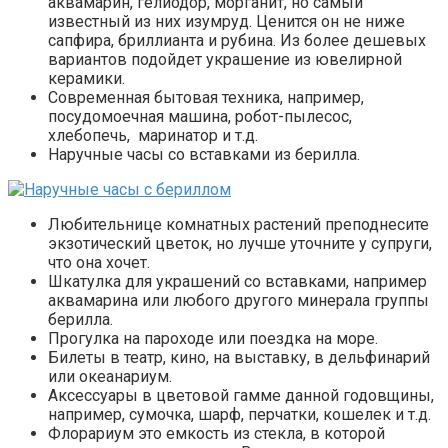
аквамарин, гелиодор, морганит, но самый
известный из них изумруд. Ценится он не ниже
сапфира, бриллианта и рубина. Из более дешевых
вариантов подойдет украшение из ювелирной
керамики.
Современная бытовая техника, например,
посудомоечная машина, робот-пылесос,
хлебопечь, маринатор и т.д.
Наручные часы со вставками из берилла.
Любительнице комнатных растений преподнесите
экзотический цветок, но лучше уточните у супруги,
что она хочет.
Шкатулка для украшений со вставками, например
аквамарина или любого другого минерала группы
берилла.
Прогулка на пароходе или поездка на море.
Билеты в театр, кино, на выставку, в дельфинарий
или океанариум.
Аксессуары в цветовой гамме данной годовщины,
например, сумочка, шарф, перчатки, кошелек и т.д.
Флорариум это емкость из стекла, в которой