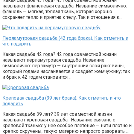
Какая свадьба 43 года? 43 года совместной жизни
называют фланелевая свадьба. Название символично:
фланель — мягкая, тёплая ткань, которая хорошо
сохраняет тепло и приятна к телу. Так и отношения к…
Перламутровая свадьба (42 года брака). Как отметить и
что подарить
Какая свадьба 42 года? 42 года совместной жизни
называют перламутровая свадьба. Название
символично: перламутр — внутренний слой раковины,
который годами наслаивается и создаёт жемчужину; так
и брак к 42 годам становится…
Креповая свадьба (39 лет брака). Как отметить и что
подарить
Какая свадьба 39 лет? 39 лет совместной жизни
называют креповая свадьба. Название связано с
креповой тканью: у неё особое плетение — нити плотно и
крепко скручены, такую материю непросто разорвать….