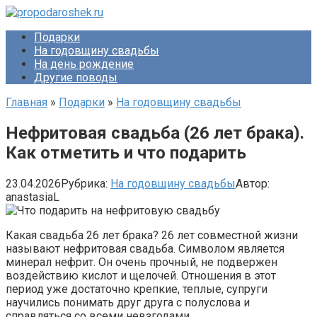
Перейти
к
Подарки
контенту
На годовщину свадьбы
На день рождение
Другие поводы
Главная
»
Подарки
»
На годовщину свадьбы
Нефритовая свадьба (26 лет брака).
Как отметить и что подарить
23.04.2026
Рубрика:
На годовщину свадьбы
Автор:
anastasiaL
Какая свадьба 26 лет брака? 26 лет совместной жизни
называют нефритовая свадьба. Символом является
минерал нефрит. Он очень прочный, не подвержен
воздействию кислот и щелочей. Отношения в этот
период уже достаточно крепкие, теплые, супруги
научились понимать друг друга с полуслова и
справляться со всеми невзгодами.