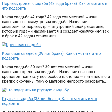
Перламутровая свадьба (42 года брака). Как отметить и
что подарить
Какая свадьба 42 года? 42 года совместной жизни
называют перламутровая свадьба. Название
символично: перламутр — внутренний слой раковины,
который годами наслаивается и создаёт жемчужину; так
и брак к 42 годам становится…
Креповая свадьба (39 лет брака). Как отметить и что
подарить
Какая свадьба 39 лет? 39 лет совместной жизни
называют креповая свадьба. Название связано с
креповой тканью: у неё особое плетение — нити плотно и
крепко скручены, такую материю непросто разорвать….
Ртутная свадьба (38 лет брака). Как отметить и что
подарить