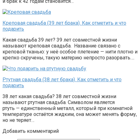
и брак к 42 годам становится…
Креповая свадьба (39 лет брака). Как отметить и что
подарить
Какая свадьба 39 лет? 39 лет совместной жизни
называют креповая свадьба. Название связано с
креповой тканью: у неё особое плетение — нити плотно и
крепко скручены, такую материю непросто разорвать….
Ртутная свадьба (38 лет брака). Как отметить и что
подарить
38 лет какая свадьба? 38 лет совместной жизни
называют ртутная свадьба. Символом является
ртуть — единственный металл, который при комнатной
температуре остаётся жидким, она может менять форму,
но не теряет…
Добавить комментарий